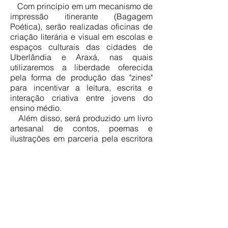
Com princípio em um mecanismo de
impressão itinerante (Bagagem
Poética), serão realizadas oficinas de
criação literária e visual em escolas e
espaços culturais das cidades de
Uberlândia e Araxá, nas quais
utilizaremos a liberdade oferecida
pela forma de produção das "zines"
para incentivar a leitura, escrita e
interação criativa entre jovens do
ensino médio.
Além disso, será produzido um livro
artesanal de contos, poemas e
ilustrações em parceria pela escritora
e pelo designer gráfico. O conteúdo
da obra e sua proposta editorial
passam por questões concernentes
aos jovens, abrindo possibilidade
para a discussão e criação com base
nas reflexões suscitadas pela leitura.
Acesse as páginas e saiba mais sobre
o projeto!